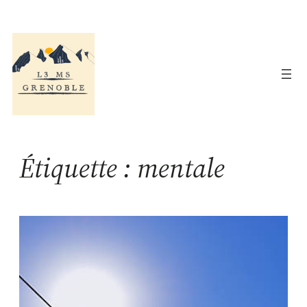
Aller
au
contenu
Étiquette :
mentale