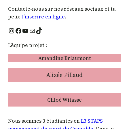
Contacte-nous sur nos réseaux sociaux et tu
peux
t’inscrire en ligne
.
Instagram
Facebook
YouTube
E-mail
TikTok
L’équipe projet :
Amandine Briaumont
Alizée Pillaud
Chloé Witasse
Nous sommes 3 étudiantes en
L3 STAPS
management du sport de Grenoble
. Dans le