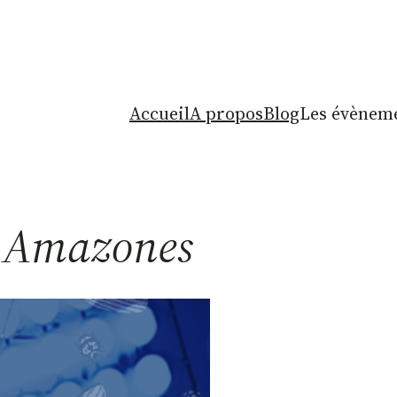
Accueil
A propos
Blog
Les évèneme
 Amazones