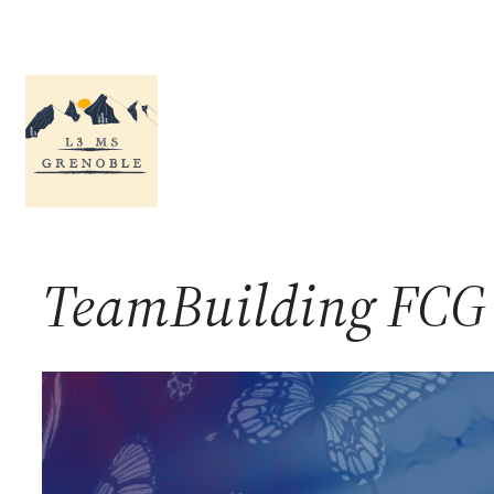
Aller
au
contenu
TeamBuilding FCG