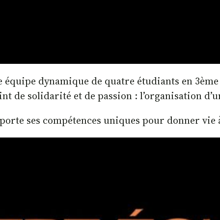
re équipe dynamique de quatre étudiants en 3ème
t de solidarité et de passion : l’organisation d’un
orte ses compétences uniques pour donner vie à