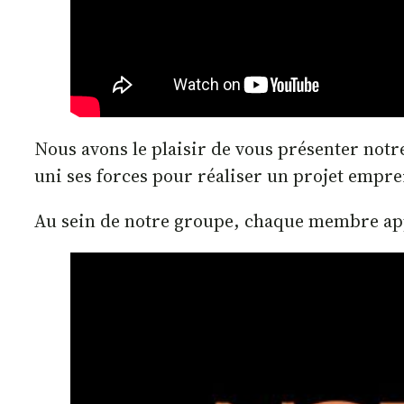
Nous avons le plaisir de vous présenter not
uni ses forces pour réaliser un projet emprein
Au sein de notre groupe, chaque membre app