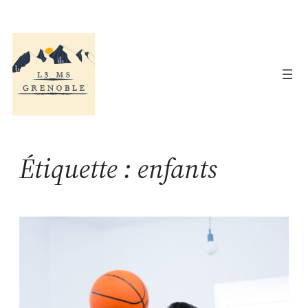
Aller
au
contenu
Étiquette :
enfants