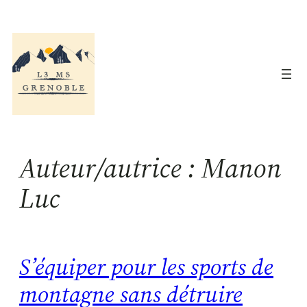
Aller
au
contenu
Auteur/autrice :
Manon
Luc
S’équiper pour les sports de
montagne sans détruire