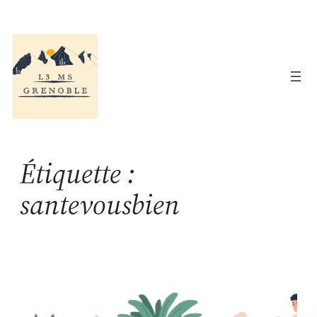
Aller
au
contenu
Étiquette :
santevousbien