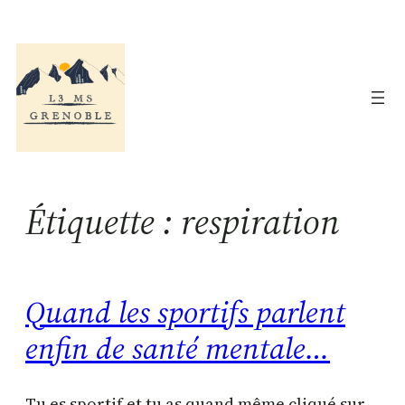
Aller
au
contenu
Étiquette :
respiration
Quand les sportifs parlent
enfin de santé mentale…
Tu es sportif et tu as quand même cliqué sur