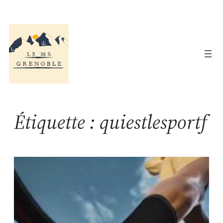
Aller
au
contenu
Étiquette :
quiestlesportf