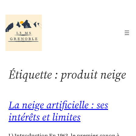
Aller
au
contenu
Étiquette :
produit neige
La neige artificielle : ses
intérêts et limites
I ) Introduction En 1963, le premier canon à