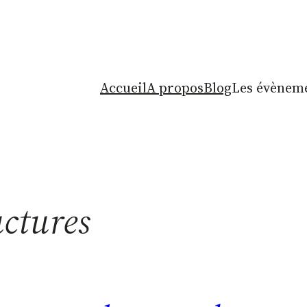
Accueil
A propos
Blog
Les évèneme
uctures