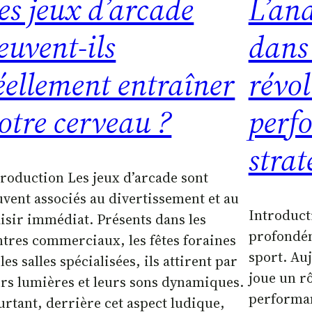
es jeux d’arcade
L’an
euvent-ils
dans 
éellement entraîner
révol
otre cerveau ?
perf
strat
troduction Les jeux d’arcade sont
uvent associés au divertissement et au
Introduct
aisir immédiat. Présents dans les
profondé
ntres commerciaux, les fêtes foraines
sport. Au
les salles spécialisées, ils attirent par
joue un rô
urs lumières et leurs sons dynamiques.
performan
urtant, derrière cet aspect ludique,