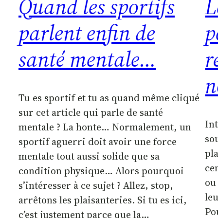
Quand les sportifs
L
parlent enfin de
p
santé mentale…
r
n
Tu es sportif et tu as quand même cliqué
sur cet article qui parle de santé
In
mentale ? La honte… Normalement, un
so
sportif aguerri doit avoir une force
pl
mentale tout aussi solide que sa
ce
condition physique… Alors pourquoi
ou 
s’intéresser à ce sujet ? Allez, stop,
le
arrêtons les plaisanteries. Si tu es ici,
Po
c’est justement parce que la…