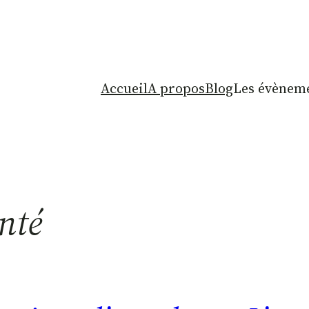
Accueil
A propos
Blog
Les évèneme
nté