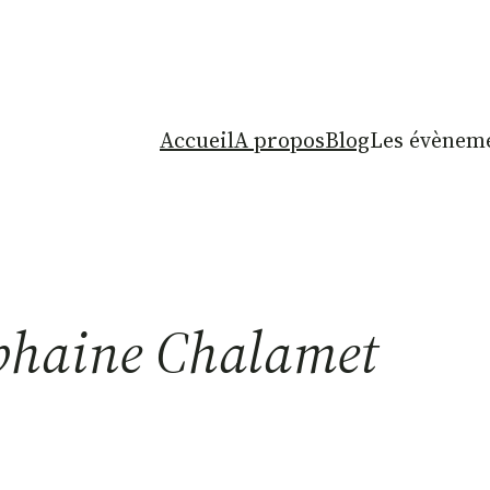
Accueil
A propos
Blog
Les évèneme
phaine Chalamet