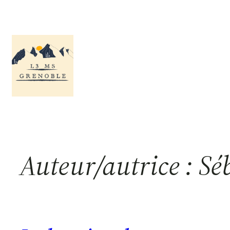
Aller
au
contenu
Auteur/autrice :
Sé