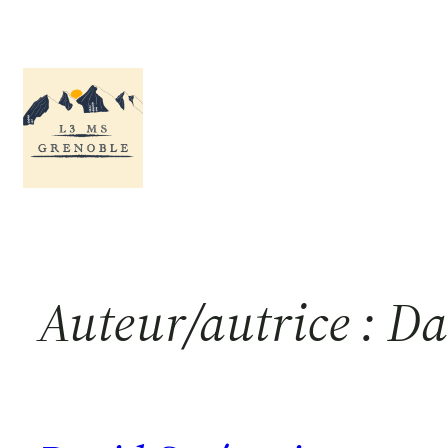
Aller
au
contenu
Auteur/autrice :
Da