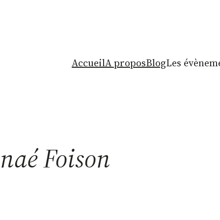
Accueil
A propos
Blog
Les évèneme
naé Foison