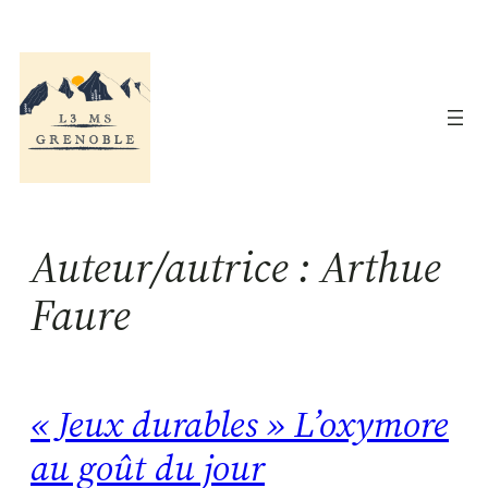
Aller
au
contenu
Auteur/autrice :
Arthue
Faure
« Jeux durables » L’oxymore
au goût du jour