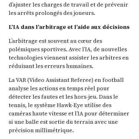
d’ajuster les charges de travail et de prévenir
les arrêts prolongés des joueurs.
L’IA dans l’arbitrage et l’aide aux décisions
L’arbitrage est souvent au cœur des
polémiques sportives. Avec l’IA, de nouvelles
technologies viennent assister les arbitres en
réduisant les erreurs humaines.
La VAR (Video Assistant Referee) en football
analyse les actions en temps réel pour
détecter les fautes et les hors-jeu. Dans le
tennis, le système
Hawk-Eye utilise des
caméras haute vitesse et l’IA pour déterminer
si une balle est sortie du terrain avec une
précision millimétrique.