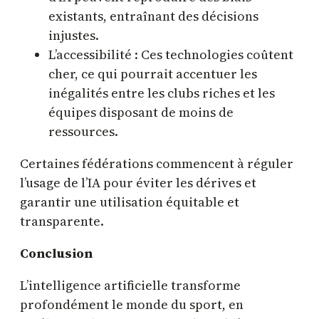
existants, entraînant des décisions
injustes.
L’accessibilité : Ces technologies coûtent
cher, ce qui pourrait accentuer les
inégalités entre les clubs riches et les
équipes disposant de moins de
ressources.
Certaines fédérations commencent à réguler
l’usage de l’IA pour éviter les dérives et
garantir une utilisation équitable et
transparente.
Conclusion
L’intelligence artificielle transforme
profondément le monde du sport, en