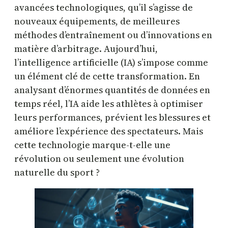
avancées technologiques, qu’il s’agisse de
nouveaux équipements, de meilleures
méthodes d’entraînement ou d’innovations en
matière d’arbitrage. Aujourd’hui,
l’intelligence artificielle (IA) s’impose comme
un élément clé de cette transformation. En
analysant d’énormes quantités de données en
temps réel, l’IA aide les athlètes à optimiser
leurs performances, prévient les blessures et
améliore l’expérience des spectateurs. Mais
cette technologie marque-t-elle une
révolution ou seulement une évolution
naturelle du sport ?