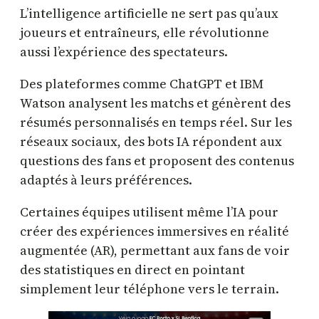
L’intelligence artificielle ne sert pas qu’aux
joueurs et entraîneurs, elle révolutionne
aussi l’expérience des spectateurs.
Des plateformes comme ChatGPT et IBM
Watson analysent les matchs et génèrent des
résumés personnalisés en temps réel. Sur les
réseaux sociaux, des bots IA répondent aux
questions des fans et proposent des contenus
adaptés à leurs préférences.
Certaines équipes utilisent même l’IA pour
créer des expériences immersives en réalité
augmentée (AR), permettant aux fans de voir
des statistiques en direct en pointant
simplement leur téléphone vers le terrain.