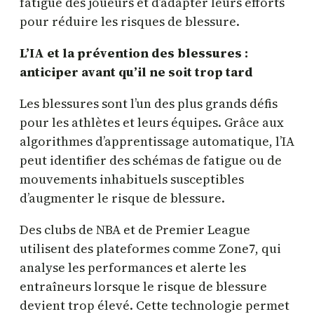
fatigue des joueurs et d’adapter leurs efforts
pour réduire les risques de blessure.
L’IA et la prévention des blessures :
anticiper avant qu’il ne soit trop tard
Les blessures sont l’un des plus grands défis
pour les athlètes et leurs équipes. Grâce aux
algorithmes d’apprentissage automatique, l’IA
peut identifier des schémas de fatigue ou de
mouvements inhabituels susceptibles
d’augmenter le risque de blessure.
Des clubs de NBA et de Premier League
utilisent des plateformes comme Zone7, qui
analyse les performances et alerte les
entraîneurs lorsque le risque de blessure
devient trop élevé. Cette technologie permet