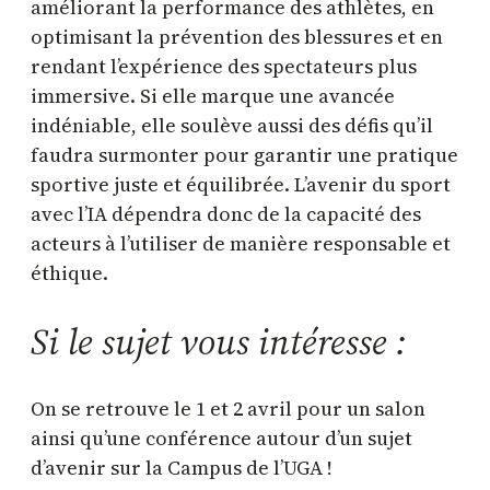
améliorant la performance des athlètes, en
optimisant la prévention des blessures et en
rendant l’expérience des spectateurs plus
immersive. Si elle marque une avancée
indéniable, elle soulève aussi des défis qu’il
faudra surmonter pour garantir une pratique
sportive juste et équilibrée. L’avenir du sport
avec l’IA dépendra donc de la capacité des
acteurs à l’utiliser de manière responsable et
éthique.
Si le sujet vous intéresse :
On se retrouve le 1 et 2 avril pour un salon
ainsi qu’une conférence autour d’un sujet
d’avenir sur la Campus de l’UGA !