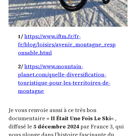
1/
https://www.iftm.fr/fr-
fr/blog/loisirs/avenir_montagne_resp
onsable.html
2/
https://www.mountain-
planet.com/quelle-diversification-
touristique-pour-les-territoires-de-
montagne
Je vous renvoie aussi à ce très bon
documentaire «
Il Était Une Fois Le Ski
« ,
diffusé le
5 décembre 2024
par France 3, qui
nous plonge dans l’histoire fascinante du