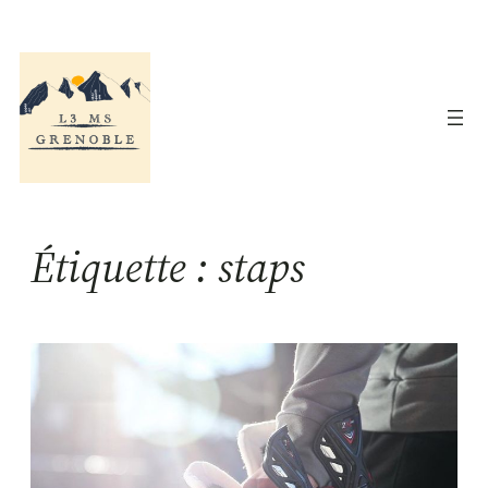
Aller
au
contenu
Étiquette :
staps