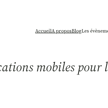
Accueil
A propos
Blog
Les évèneme
cations mobiles pour 