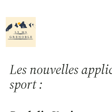
Aller
au
contenu
Les nouvelles appli
sport :