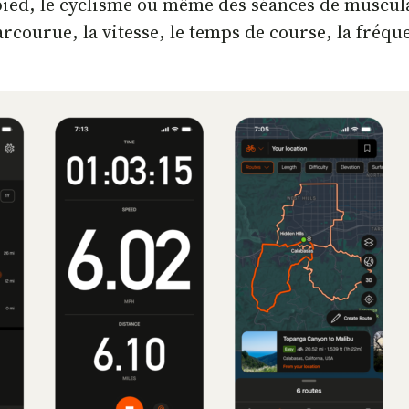
 pied, le cyclisme ou même des séances de muscul
parcourue, la vitesse, le temps de course, la fré